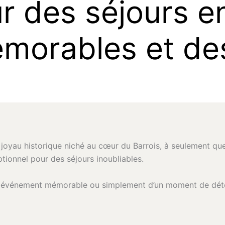
u
r
d
e
s
s
é
j
o
u
r
s
e
é
m
o
r
a
b
l
e
s
e
t
d
e
n joyau historique niché au cœur du Barrois, à seulement qu
ptionnel pour des séjours inoubliables.
n événement mémorable ou simplement d’un moment de déte