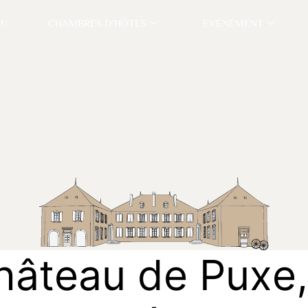
AU
CHAMBRES D’HÔTES
EVÈNEMENT
h
â
t
e
a
u
d
e
P
u
x
e
,