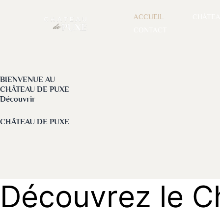
Aller
ACCUEIL
CHÂTE
au
CONTACT
contenu
BIENVENUE AU
CHÂTEAU DE PUXE
Découvrir
CHÂTEAU DE PUXE
D
é
c
o
u
v
r
e
z
l
e
C