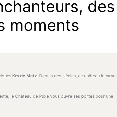
n
c
h
a
n
t
e
u
r
s
,
d
e
s
s
m
o
m
e
n
t
s
elques
Km de Metz
. Depuis des siècles, ce château incarne
nte, le Château de Puxe vous ouvre ses portes pour une