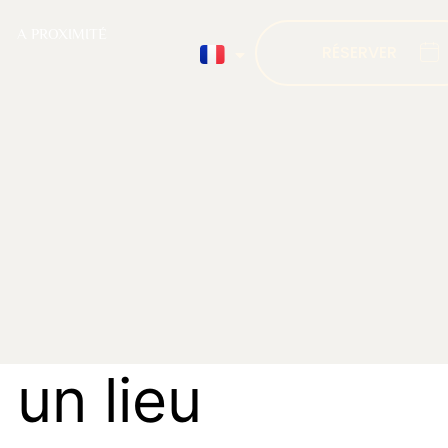
A PROXIMITÉ
RÉSERVER
u
n
l
i
e
u