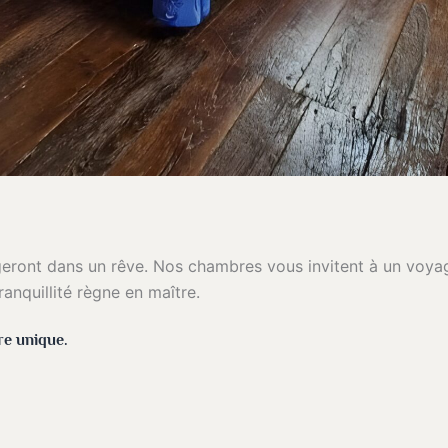
geront dans un rêve. Nos chambres vous invitent à un voyag
anquillité règne en maître.
re unique.