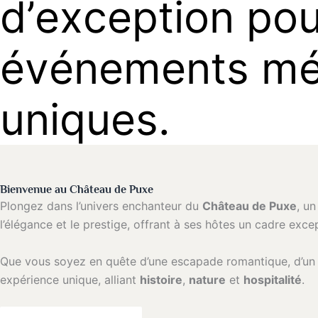
d
’
e
x
c
e
p
t
i
o
n
p
o
é
v
é
n
e
m
e
n
t
s
m
u
n
i
q
u
e
s
.
Bienvenue au Château de Puxe
Plongez dans l’univers enchanteur du
Château de Puxe
, u
l’élégance et le prestige, offrant à ses hôtes un cadre exce
Que vous soyez en quête d’une escapade romantique, d’u
expérience unique, alliant
histoire
,
nature
et
hospitalité
.