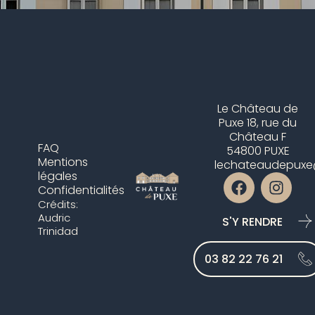
Le Château de
Puxe 18, rue du
Château F
FAQ
54800 PUXE
Mentions
lechateaudepux
légales
F
I
Confidentialités
a
n
Crédits:
c
s
Audric
S'Y RENDRE
e
t
Trinidad
b
a
o
g
03 82 22 76 21
o
r
k
a
m